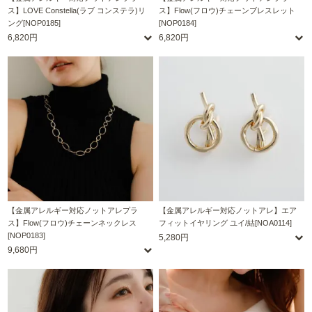
ス】LOVE Constella(ラブ コンステラ)リ
ス】Flow(フロウ)チェーンブレスレット
ング[NOP0185]
[NOP0184]
6,820円
6,820円
【金属アレルギー対応ノットアレプラ
【金属アレルギー対応ノットアレ】エア
ス】Flow(フロウ)チェーンネックレス
フィットイヤリング ユイ/結[NOA0114]
[NOP0183]
5,280円
9,680円