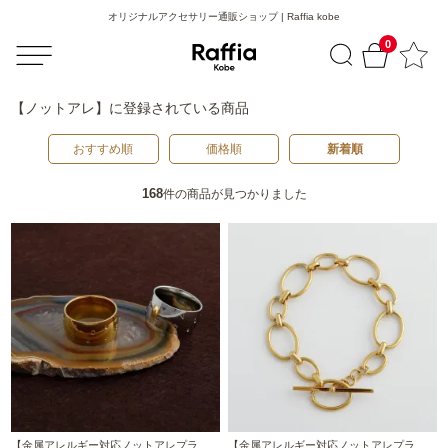
オリジナルアクセサリー通販ショップ | Raffia kobe
0
【ノットアレ】
に登録されている商品
おすすめ順
価格順
新着順
168
件の商品が見つかりました
【金属アレルギー対応ノットアレプラ
【金属アレルギー対応ノットアレプラ