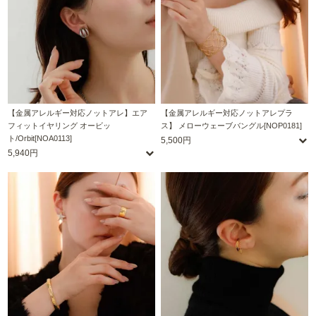
【金属アレルギー対応ノットアレ】エア
【金属アレルギー対応ノットアレプラ
フィットイヤリング オービッ
ス】 メローウェーブバングル[NOP0181]
ト/Orbit[NOA0113]
5,500円
5,940円