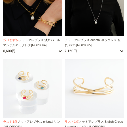
残りわずか
ノットアレプラス 淡水パール
ノットアレプラス oriental ネックレス 全
マンテルネックレス[NOP0064]
長60cm [NOP0065]
6,600円
7,150円
ラスト1点
ノットアレプラス oriental リン
ラスト1点
ノットアレプラス Stylish Cross
グ[NOP0063]
Bracelet バングル[NOP0056]