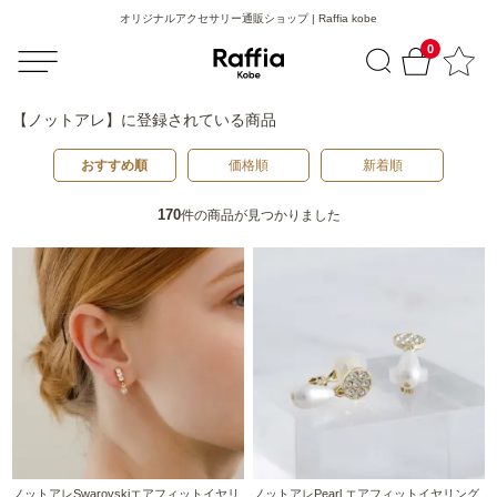
オリジナルアクセサリー通販ショップ | Raffia kobe
0
【ノットアレ】
に登録されている商品
おすすめ順
価格順
新着順
170
件の商品が見つかりました
ノットアレSwarovskiエアフィットイヤリ
ノットアレPearl エアフィットイヤリング