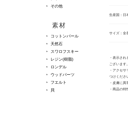
その他
生産国：日
素材
サイズ：全長
コットンパール
天然石
スワロフスキー
・表示され
レジン(樹脂)
ございます
ロンデル
・アクセサ
ウッドパーツ
つけくださ
フエルト
・皮膚に異
・商品の特
貝