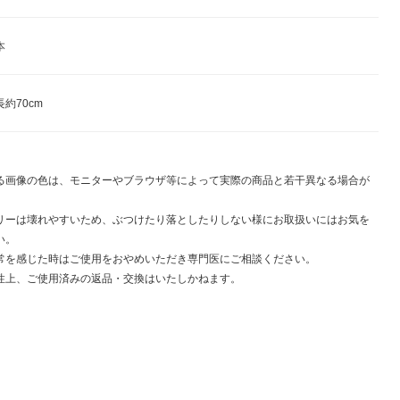
本
約70cm
る画像の色は、モニターやブラウザ等によって実際の商品と若干異なる場合が
。
リーは壊れやすいため、ぶつけたり落としたりしない様にお取扱いにはお気を
い。
常を感じた時はご使用をおやめいただき専門医にご相談ください。
性上、ご使用済みの返品・交換はいたしかねます。