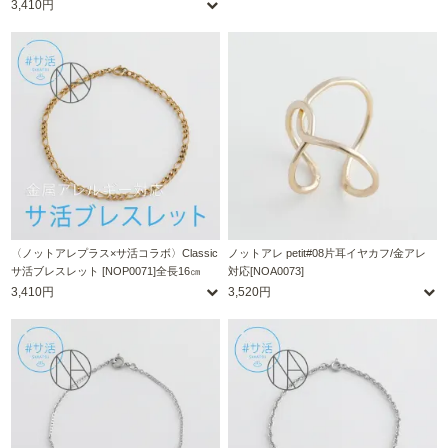
3,410円
〈ノットアレプラス×サ活コラボ〉Classic
ノットアレ petit#08片耳イヤカフ/金アレ
サ活ブレスレット [NOP0071]全長16㎝
対応[NOA0073]
3,410円
3,520円