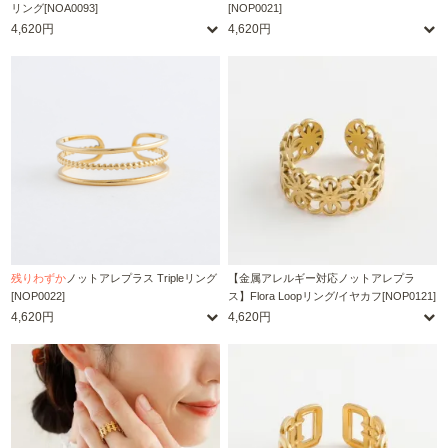
リング[NOA0093]
[NOP0021]
4,620円
4,620円
残りわずか
ノットアレプラス Tripleリング
【金属アレルギー対応ノットアレプラ
[NOP0022]
ス】Flora Loopリング/イヤカフ[NOP0121]
4,620円
4,620円