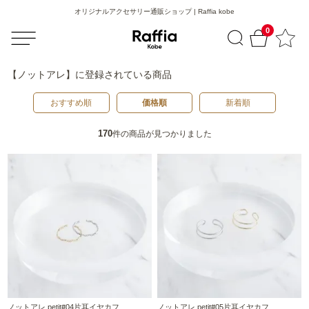
オリジナルアクセサリー通販ショップ | Raffia kobe
0
【ノットアレ】
に登録されている商品
おすすめ順
価格順
新着順
170
件の商品が見つかりました
ノットアレ petit#04片耳イヤカフ
ノットアレ petit#05片耳イヤカフ