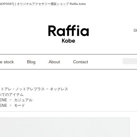
097] | オリジナルアクセサリー通販ショップ Raffia kobe
G
e stock
Blog
About
Contact
ットアレ・ノットアレプラス
>
ネックレス
べてのアイテム
ENE
>
カジュアル
ENE
>
モード