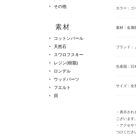
その他
カラー：ゴ
素材
素材：金属
コットンパール
天然石
ブランド：
スワロフスキー
レジン(樹脂)
生産国：日
ロンデル
ウッドパーツ
サイズ：全長
フエルト
貝
・表示され
ございます
・アクセサ
つけくださ