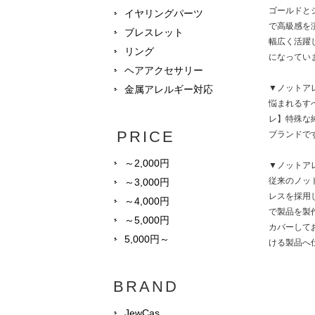
ゴールドと
イヤリングパーツ
で高級感を
ブレスレット
幅広く活躍
リング
になってい
ヘアアクセサリー
▼ノットア
金属アレルギー対応
悩まれるすべ
レ】特殊な
PRICE
ブランドで
～2,000円
▼ノットア
従来のノッ
～3,000円
レスを採用
～4,000円
で製品を製
～5,000円
カバーして
5,000円～
ける製品へ
BRAND
JewCas