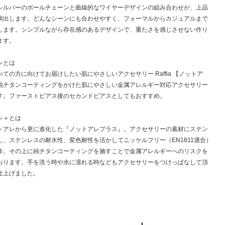
シルバーのボールチェーンと曲線的なワイヤーデザインの組み合わせが、上品
演出します。どんなシーンにも合わせやすく、フォーマルからカジュアルまで
します。シンプルながら存在感のあるデザインで、重たさを感じさせない作り
ます。
レとは
ての方に向けてお届けしたい肌にやさしいアクセサリー Raffia 【ノットア
純チタンコーティングをかけた肌にやさしい金属アレルギー対応アクセサリー
す。ファーストピアス後のセカンドピアスとしてもおすすめ。
レ＋とは
トアレから更に進化した『ノットアレプラス』。アクセサリーの素材にステン
し、ステンレスの耐水性、変色耐性を活かしてニッケルフリー（EN1811適合）
作。その上に純チタンコーティングを施すことで金属アレルギーへのリスクを
おります。手を洗う時や水に濡れる時などもアクセサリーをつけっぱなして頂
仕上げました。