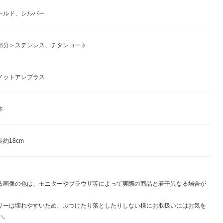
ールド、シルバー
部分＞ステンレス、チタンコート
ノットアレプラス
本
約18cm
る画像の色は、モニターやブラウザ等によって実際の商品と若干異なる場合が
。
リーは壊れやすいため、ぶつけたり落としたりしない様にお取扱いにはお気を
い。