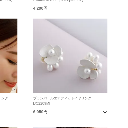
[JC2504]
Swarovski chain pierce[JC2778]
4,290円
リング
ブランパールエアフィットイヤリング
[JC2209M]
6,050円