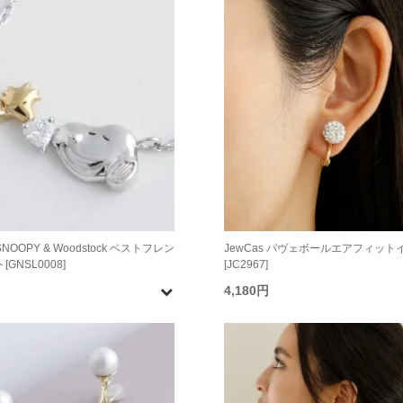
SNOOPY & Woodstock ベストフレン
JewCas パヴェボールエアフィット
GNSL0008]
[JC2967]
4,180円