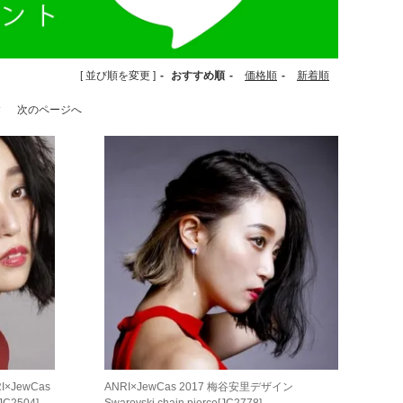
[ 並び順を変更 ]
-
おすすめ順
-
価格順
-
新着順
す
次のページへ
I×JewCas
ANRI×JewCas 2017 梅谷安里デザイン