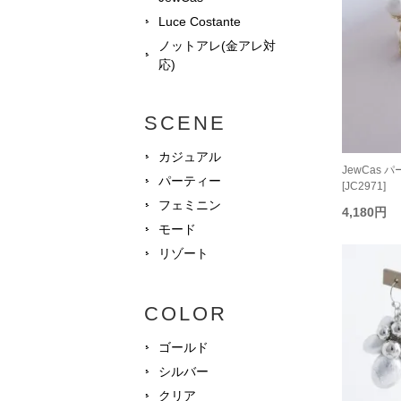
Luce Costante
ノットアレ(金アレ対
応)
SCENE
カジュアル
JewCas
パーティー
[JC2971]
フェミニン
4,180円
モード
リゾート
COLOR
ゴールド
シルバー
クリア