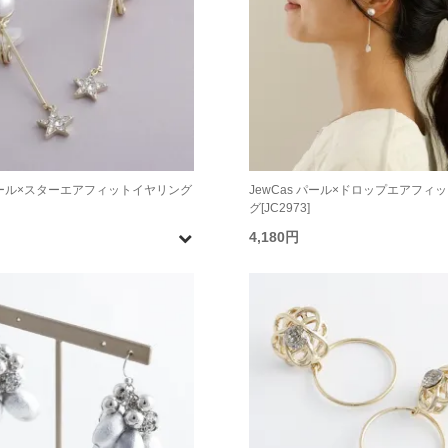
 パール×スターエアフィットイヤリング
JewCas パール×ドロップエアフィ
グ[JC2973]
4,180円