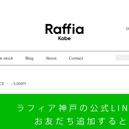
e
G
e stock
Blog
About
Contact
ICE
>
～5,000円