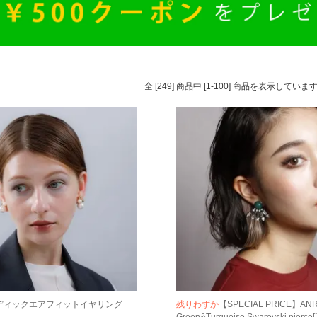
全 [249] 商品中 [1-100] 商品を表示していま
 ルディックエアフィットイヤリング
残りわずか
【SPECIAL PRICE】ANR