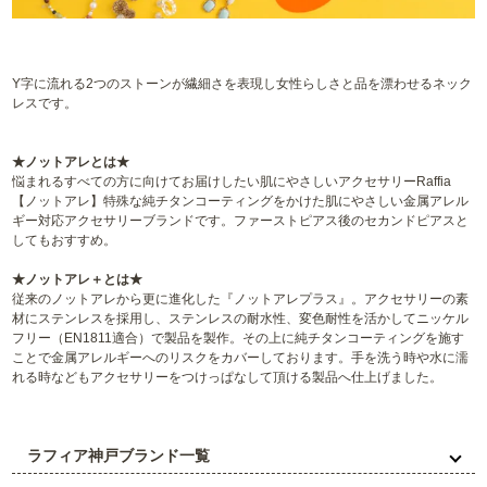
Y字に流れる2つのストーンが繊細さを表現し女性らしさと品を漂わせるネック
レスです。
★ノットアレとは★
悩まれるすべての方に向けてお届けしたい肌にやさしいアクセサリーRaffia
【ノットアレ】特殊な純チタンコーティングをかけた肌にやさしい金属アレル
ギー対応アクセサリーブランドです。ファーストピアス後のセカンドピアスと
してもおすすめ。
★ノットアレ＋とは★
従来のノットアレから更に進化した『ノットアレプラス』。アクセサリーの素
材にステンレスを採用し、ステンレスの耐水性、変色耐性を活かしてニッケル
フリー（EN1811適合）で製品を製作。その上に純チタンコーティングを施す
ことで金属アレルギーへのリスクをカバーしております。手を洗う時や水に濡
れる時などもアクセサリーをつけっぱなして頂ける製品へ仕上げました。
ラフィア神戸ブランド一覧