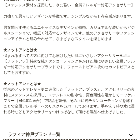
【ステンレス素材を採用した、水に強い・金属アレルギー対応アクセサリー】
力強くて男らしいデザインが特徴です。シンプルながらも存在感があります。
男女問わず使えるユニセックスなデザインが特徴。カジュアルな装いからビジ
ネスシーンまで、幅広く対応するデザインです。他のアクセサリーやファッシ
ョンアイテムと組み合わせて、さまざまなスタイルを楽しめます。
★ノットアレとは★
悩まれるすべての方に向けてお届けしたい肌にやさしいアクセサリーRaffia
【ノットアレ】特殊な純チタンコーティングをかけた肌にやさしい金属アレル
ギー対応アクセサリーブランドです。ファーストピアス後のセカンドピアスと
してもおすすめ。
★ノットアレ＋とは★
従来のノットアレから更に進化した『ノットアレプラス』。アクセサリーの素
材にステンレスを採用し、ステンレスの耐水性、変色耐性を活かしてニッケル
フリー（EN1811適合）で製品を製作。その上に純チタンコーティングを施す
ことで金属アレルギーへのリスクをカバーしております。手を洗う時や水に濡
れる時などもアクセサリーをつけっぱなして頂ける製品へ仕上げました。
ラフィア神戸ブランド一覧