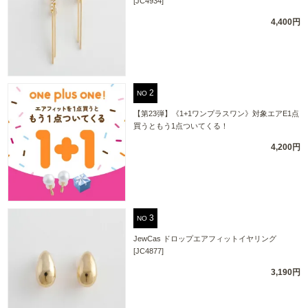
[JC4934]
4,400円
NO
【第23弾】《1+1ワンプラスワン》対象エアE1点
買うともう1点ついてくる！
4,200円
NO
JewCas ドロップエアフィットイヤリング
[JC4877]
3,190円