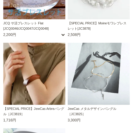
JCQ サ活ブレスレット Flat
【SPECIAL PRICE】Moineモワレブレス
[JCQ0046/JCQ0047/JCQ0048]
レット[JC3878]
2,200円
2,508円
【SPECIAL PRICE】JewCas Arbreバング
JewCas メタルデザインバングル
ル［JC3819］
［JC3825］
1,716円
3,300円