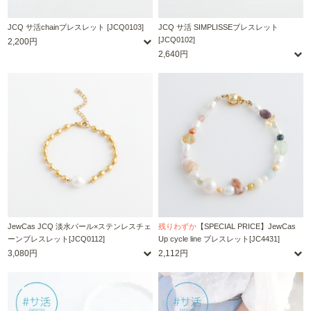
JCQ サ活chainブレスレット [JCQ0103]
JCQ サ活 SIMPLISSEブレスレット
[JCQ0102]
2,200円
2,640円
JewCas JCQ 淡水パール×ステンレスチェ
残りわずか
【SPECIAL PRICE】JewCas
ーンブレスレット[JCQ0112]
Up cycle line ブレスレット[JC4431]
3,080円
2,112円