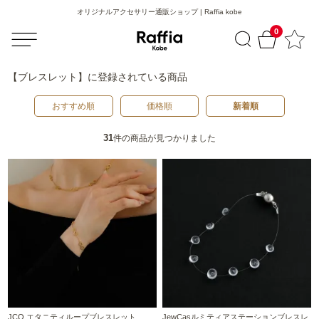
オリジナルアクセサリー通販ショップ | Raffia kobe
0
【ブレスレット】
に登録されている商品
おすすめ順
価格順
新着順
31
件の商品が見つかりました
JCQ エタニティループブレスレット
JewCasルミティアステーションブレスレ