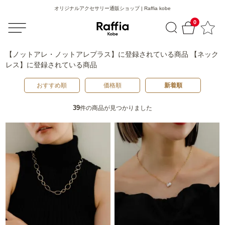
オリジナルアクセサリー通販ショップ | Raffia kobe
0
【ノットアレ・ノットアレプラス】
に登録されている商品
【ネック
レス】
に登録されている商品
おすすめ順
価格順
新着順
39
件の商品が見つかりました