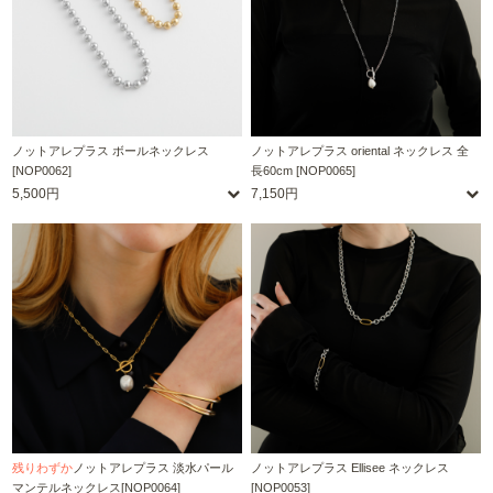
ノットアレプラス ボールネックレス
ノットアレプラス oriental ネックレス 全
[NOP0062]
長60cm [NOP0065]
5,500円
7,150円
残りわずか
ノットアレプラス 淡水パール
ノットアレプラス Ellisee ネックレス
マンテルネックレス[NOP0064]
[NOP0053]