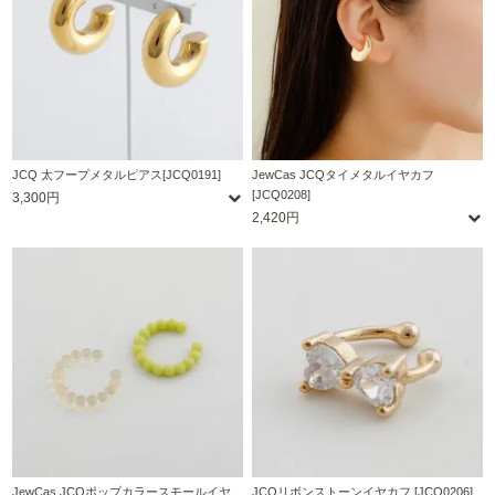
JCQ 太フープメタルピアス[JCQ0191]
JewCas JCQタイメタルイヤカフ
[JCQ0208]
3,300円
2,420円
JewCas JCQポップカラースモールイヤ
JCQリボンストーンイヤカフ [JCQ0206]