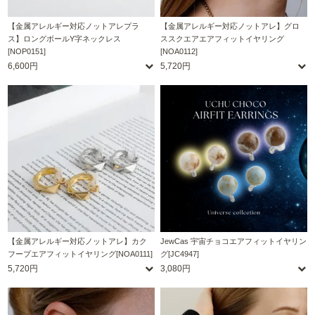
【金属アレルギー対応ノットアレプラ
【金属アレルギー対応ノットアレ】グロ
ス】ロングボールY字ネックレス
ススクエアエアフィットイヤリング
[NOP0151]
[NOA0112]
6,600円
5,720円
【金属アレルギー対応ノットアレ】カク
JewCas 宇宙チョコエアフィットイヤリン
フープエアフィットイヤリング[NOA0111]
グ[JC4947]
5,720円
3,080円