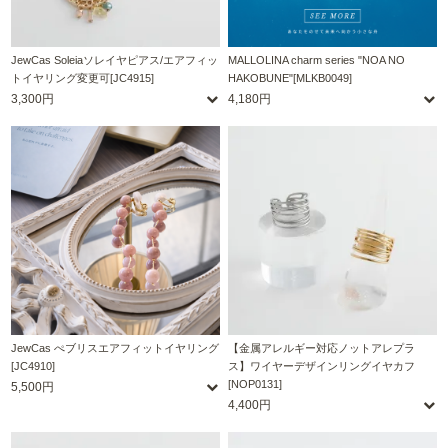
JewCas Soleiaソレイヤピアス/エアフィッ
MALLOLINA charm series "NOA NO
トイヤリング変更可[JC4915]
HAKOBUNE"[MLKB0049]
3,300円
4,180円
JewCas ぺブリスエアフィットイヤリング
【金属アレルギー対応ノットアレプラ
[JC4910]
ス】ワイヤーデザインリングイヤカフ
[NOP0131]
5,500円
4,400円