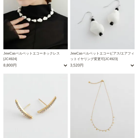
JewCasベルベットエコーネックレス
JewCasベルベットエコーピアス/エアフィ
[JC4924]
ットイヤリング変更可[JC4923]
8,800円
3,520円