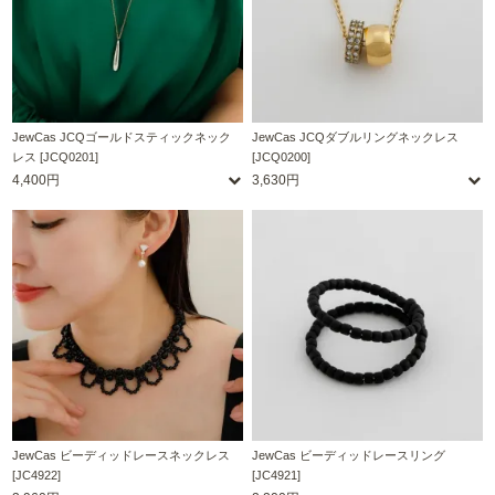
JewCas JCQゴールドスティックネック
JewCas JCQダブルリングネックレス
レス [JCQ0201]
[JCQ0200]
4,400円
3,630円
JewCas ビーディッドレースネックレス
JewCas ビーディッドレースリング
[JC4922]
[JC4921]