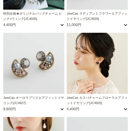
特別企画★オリジナルバッグチャーム ピ
JewCas ラディアントフラワーエアフィッ
ンク×ウィング[JC4935]
トイヤリング[JC4929]
4,400円
11,000円
JewCas オーロラブリスエアフィットイヤ
JewCas カスバチャームフローラエアフィ
リング[JC4927]
ットイヤリング[JC4925]
9,900円
4,400円