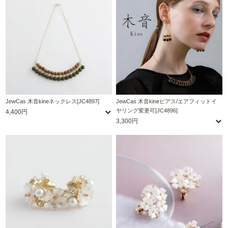
JewCas 木音kineネックレス[JC4897]
JewCas 木音kineピアス/エアフィットイ
ヤリング変更可[JC4896]
4,400円
3,300円