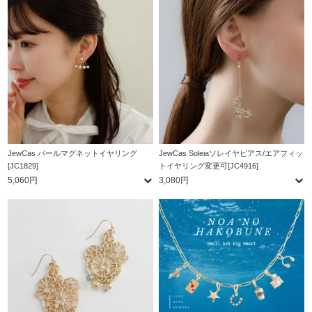
JewCas パールマグネットイヤリング
JewCas Soleiaソレイヤピアス/エアフィッ
[JC1829]
トイヤリング変更可[JC4916]
5,060円
3,080円