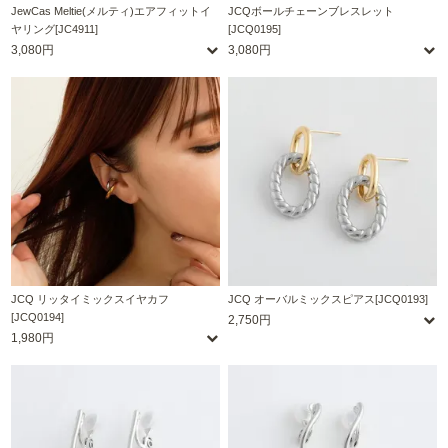
JewCas Meltie(メルティ)エアフィットイ
JCQボールチェーンブレスレット
ヤリング[JC4911]
[JCQ0195]
3,080円
3,080円
JCQ リッタイミックスイヤカフ
JCQ オーバルミックスピアス[JCQ0193]
[JCQ0194]
2,750円
1,980円