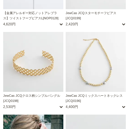
【金属アレルギー対応ノットアレプラ
JewCas JCQスターモチーフピアス
ス】ツイストフープピアスL[NOP0128]
[JCQ0199]
4,620円
2,420円
JewCas JCQクロス柄シンプルバングル
JewCas JCQミックスハートネックレス
[JCQ0198]
[JCQ0196]
2,530円
4,400円