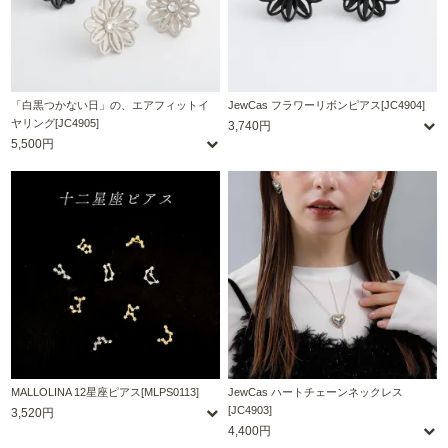
「白黒つかない日」の、エアフィットイ
JewCas フラワーリボンピアス[JC4904]
ヤリング[JC4905]
3,740円
5,500円
MALLOLINA 12星座ピアス[MLPS0113]
JewCas ハートチェーンネックレス
[JC4903]
3,520円
4,400円