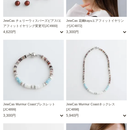
JewCas チェリーウィスパーズピアス/エ
JewCas 花幽kayuエアフィットイヤリン
アフィットイヤリング変更可[JC4900]
グ[JC4872]
4,620円
3,300円
JewCas Murmur Coastブレスレット
JewCas Murmur Coastネックレス
[JC4899]
[JC4898]
3,300円
5,940円