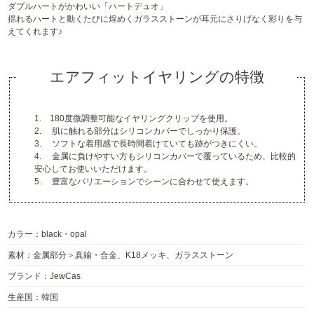
ダブルハートがかわいい「ハートデュオ」
揺れるハートと動くたびに煌めくガラスストーンが耳元にさりげなく彩りを与
えてくれます♪
エアフィットイヤリングの特徴
1. 180度微調整可能なイヤリングクリップを使用。
2. 肌に触れる部分はシリコンカバーでしっかり保護。
3. ソフトな着用感で長時間着けていても跡がつきにくい。
4. 金属に負けやすい方もシリコンカバーで覆っているため、比較的
安心してお使いいただけます。
5. 豊富なバリエーションでシーンに合わせて使えます。
カラー：black・opal
素材：金属部分＞真鍮・合金、K18メッキ、ガラスストーン
ブランド：JewCas
生産国：韓国