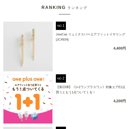
RANKING
ランキング
NO
JewCas リュミナスバーエアフィットイヤリング
[JC4934]
4,400円
NO
【第23弾】《1+1ワンプラスワン》対象エアE1点
買うともう1点ついてくる！
4,200円