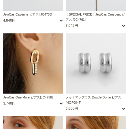
JewCas Cayenne ピアス [JC4765]
【SPECIAL PRICE】JewCas Crescent ピ
アス [JC4761]
4,840円
3,542円
JewCas One More ピアス[JC4758]
ノットアレプラス Double Dome ピアス
[NOP0047]
3,740円
6,050円