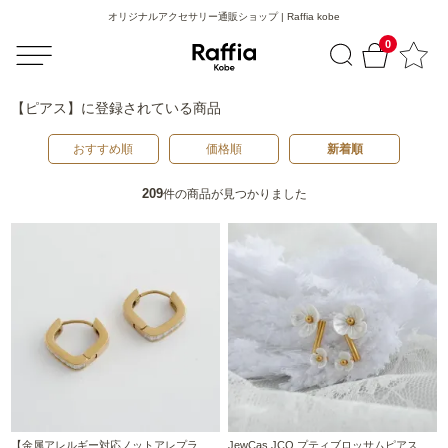
オリジナルアクセサリー通販ショップ | Raffia kobe
0
【ピアス】
に登録されている商品
おすすめ順
価格順
新着順
209
件の商品が見つかりました
【金属アレルギー対応ノットアレプラ
JewCas JCQ プティブロッサムピアス