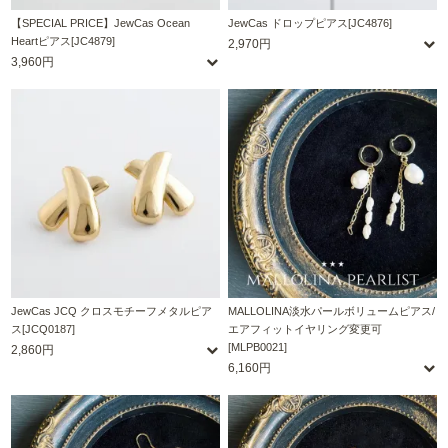
【SPECIAL PRICE】JewCas Ocean
JewCas ドロップピアス[JC4876]
Heartピアス[JC4879]
2,970円
3,960円
JewCas JCQ クロスモチーフメタルピア
MALLOLINA淡水パールボリュームピアス/
ス[JCQ0187]
エアフィットイヤリング変更可
[MLPB0021]
2,860円
6,160円