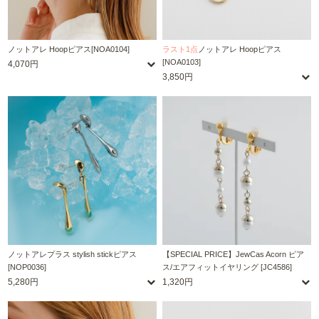
ノットアレ Hoopピアス[NOA0104]
ラスト1点
ノットアレ Hoopピアス
[NOA0103]
4,070円
3,850円
ノットアレプラス stylish stickピアス
【SPECIAL PRICE】JewCas Acorn ピア
[NOP0036]
ス/エアフィットイヤリング [JC4586]
5,280円
1,320円