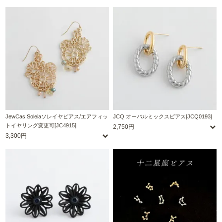
JewCas Soleiaソレイヤピアス/エアフィッ
JCQ オーバルミックスピアス[JCQ0193]
トイヤリング変更可[JC4915]
2,750円
3,300円