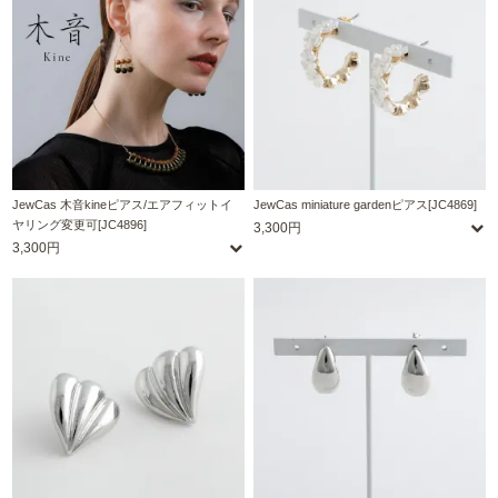
JewCas 木音kineピアス/エアフィットイ
JewCas miniature gardenピアス[JC4869]
ヤリング変更可[JC4896]
3,300円
3,300円