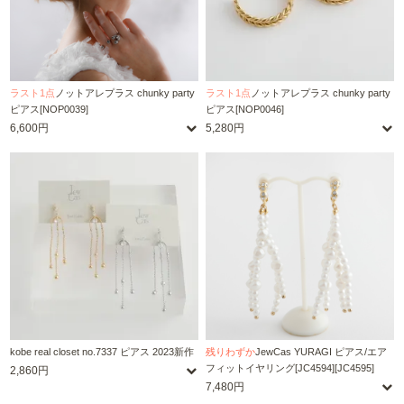
ラスト1点
ノットアレプラス chunky party
ラスト1点
ノットアレプラス chunky party
ピアス[NOP0039]
ピアス[NOP0046]
6,600円
5,280円
kobe real closet no.7337 ピアス 2023新作
残りわずか
JewCas YURAGI ピアス/エア
フィットイヤリング[JC4594][JC4595]
2,860円
7,480円