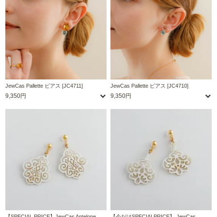
JewCas Pallette ピアス [JC4711]
JewCas Pallette ピアス [JC4710]
9,350円
9,350円
【SPECIAL PRICE】JewCas Antelope
【今だけSPECIALPRICE】 JewCas