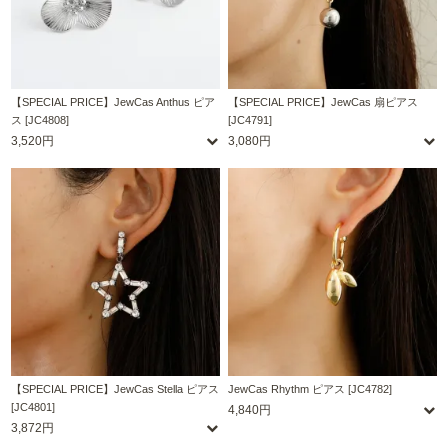
【SPECIAL PRICE】JewCas Anthus ピア
【SPECIAL PRICE】JewCas 扇ピアス
ス [JC4808]
[JC4791]
3,520円
3,080円
【SPECIAL PRICE】JewCas Stella ピアス
JewCas Rhythm ピアス [JC4782]
[JC4801]
4,840円
3,872円