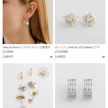
JewCas Acorn ピアス/イヤリング変更可
残りわずか
JewCas JCQ flowerピアス
[JC4585]
[JCQ0098]
2,860円
2,640円