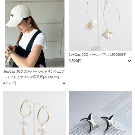
JewCas JCQ パールピアス [JCQ0088]
3,520円
JewCas JCQ 淡水パールイヤリング/エア
フィットイヤリング変更可[JCQ0089]
4,620円