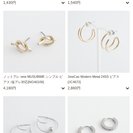
1,430円
1,540円
ノットアレ new MUSUBIME シンプル ピ
JewCas Modern Metal 24SS ピアス
アス /金アレ対応[NOA0106]
[JC4672]
4,180円
2,860円