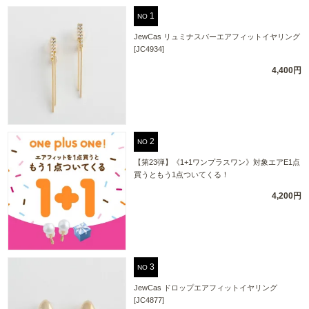
NO
JewCas リュミナスバーエアフィットイヤリング
[JC4934]
4,400円
NO
【第23弾】《1+1ワンプラスワン》対象エアE1点
買うともう1点ついてくる！
4,200円
NO
JewCas ドロップエアフィットイヤリング
[JC4877]