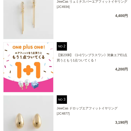
JewCas リュミナスバーエアフィットイヤリング
[JC4934]
4,400円
NO
【第23弾】《1+1ワンプラスワン》対象エアE1点
買うともう1点ついてくる！
4,200円
NO
JewCas ドロップエアフィットイヤリング
[JC4877]
3,190円