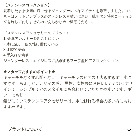
【ステンレスコレクション】
装着したまま快適に過ごせるジェンダーレスなアイテムを厳選しました。 ※こ
ちらはノットアレプラスのステンレス素材とは違い、純チタン特殊コーティン
グを施しておりませんのであらかじめご留意ください。
《ステンレスアクセサリーのメリット》
1. 金属アレルギーを起こしにくい
2.水に強く、耐久性に優れている
3.比較的安価
4.手入れが簡単
ジェンダーレス・エイジレスに活躍するフープ型ピアスコレクション。
★スタッフおすすめポイント★
キャッチをなくす心配がない、キャッチレスピアス！大きすぎず、小さ
すぎず、ちょうどいいサイズ感。 男性、女性共にお使いいただけるデザ
インで、シンプルでどのスタイルにも合わせていただきやすいです。ギ
フトにも◎
錆びにくいステンレスアクセサリーは、水に触れる機会の多い方にもお
すすめです。
ブランドについて