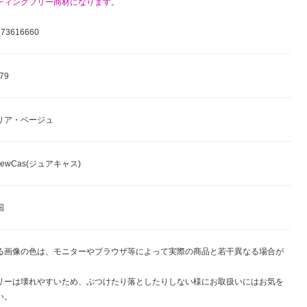
ティングフリー商材になります。
3616660
79
リア・ベージュ
ewCas(ジュアキャス)
国
る画像の色は、モニターやブラウザ等によって実際の商品と若干異なる場合が
。
リーは壊れやすいため、ぶつけたり落としたりしない様にお取扱いにはお気を
い。