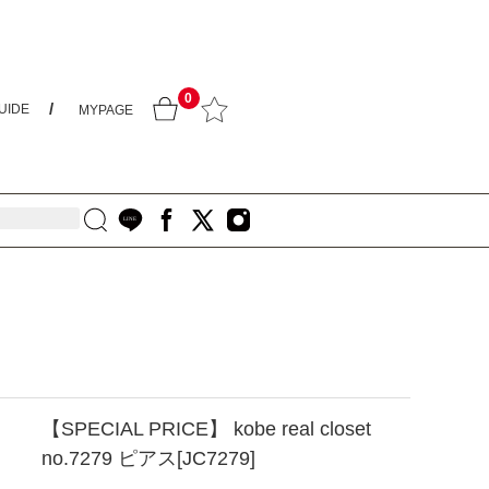
0
UIDE
MYPAGE
【SPECIAL PRICE】 kobe real closet
no.7279 ピアス[JC7279]