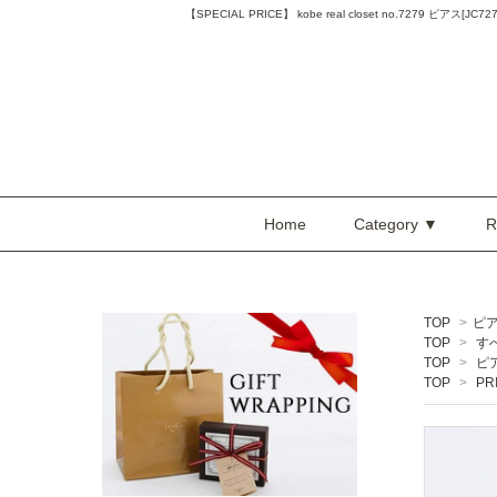
【SPECIAL PRICE】 kobe real closet no.7279 ピアス
Home
Category ▼
R
TOP
>
ピ
TOP
>
す
TOP
>
ピ
TOP
>
PR