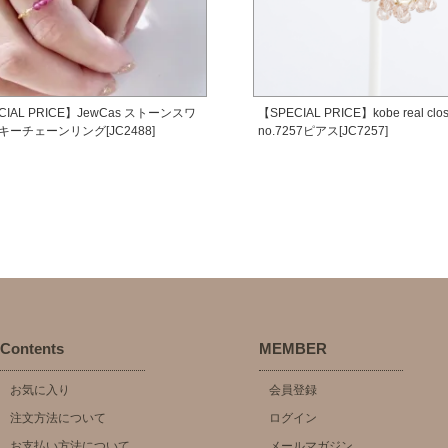
CIAL PRICE】JewCas ストーンスワ
【SPECIAL PRICE】kobe real clos
キーチェーンリング[JC2488]
no.7257ピアス[JC7257]
Contents
MEMBER
お気に入り
会員登録
注文方法について
ログイン
お支払い方法について
メールマガジン