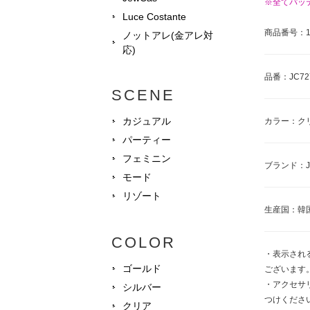
※全てパッ
Luce Costante
商品番号：17
ノットアレ(金アレ対
応)
品番：JC72
SCENE
カジュアル
カラー：ク
パーティー
フェミニン
ブランド：J
モード
リゾート
生産国：韓
COLOR
・表示され
ゴールド
ございます
・アクセサ
シルバー
つけくださ
クリア