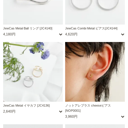
JewCas Metal Ball リング [JC4140]
JewCas Combi Metal ピアス[JC4144]
4,180円
4,620円
JewCas Metal イヤカフ [JC4136]
ノットアレプラス cheeseピアス
[NOP0001]
2,640円
3,960円