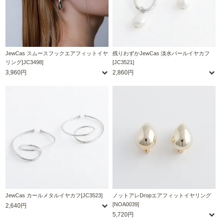
JewCas スムースフックエアフィットイヤ
残りわずかJewCas 淡水パールイヤカフ
リング[JC3498]
[JC3521]
3,960円
2,860円
JewCas カールメタルイヤカフ[JC3523]
ノットアレDropエアフィットイヤリング
[NOA0039]
2,640円
5,720円