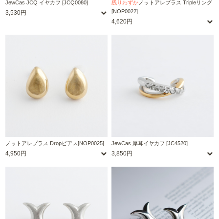
JewCas JCQ イヤカフ [JCQ0080]
残りわずか
ノットアレプラス Tripleリング
[NOP0022]
3,530円
4,620円
ノットアレプラス Dropピアス[NOP0025]
JewCas 厚耳イヤカフ [JC4520]
4,950円
3,850円