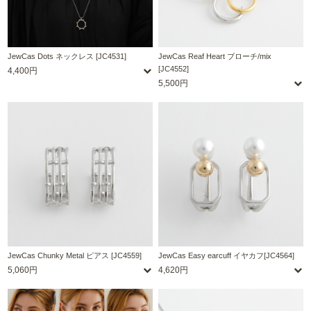
JewCas Dots ネックレス [JC4531]
JewCas Reaf Heart ブローチ/mix
[JC4552]
4,400円
5,500円
JewCas Chunky Metal ピアス [JC4559]
JewCas Easy earcuff イヤカフ[JC4564]
5,060円
4,620円