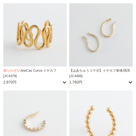
残りわずか
JewCas Curva イヤカフ
【はあちゅうコラボ】イヤカフ単体/両耳
[JC4379]
[JC4406]
2,970円
1,760円