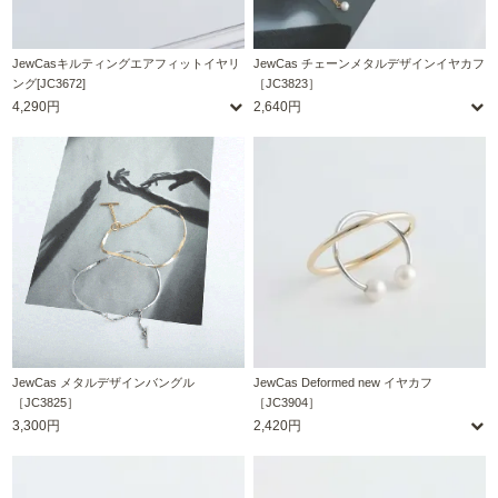
JewCasキルティングエアフィットイヤリ
JewCas チェーンメタルデザインイヤカフ
ング[JC3672]
［JC3823］
4,290円
2,640円
JewCas メタルデザインバングル
JewCas Deformed new イヤカフ
［JC3825］
［JC3904］
3,300円
2,420円