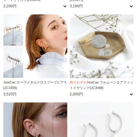
2,200円
3,190円
JewCas カーヴメタルクロスフープピアス
残りわずか
JewCas フルムーンエアフィッ
[JC3309]
トイヤリング[JC3488]
3,520円
2,000円