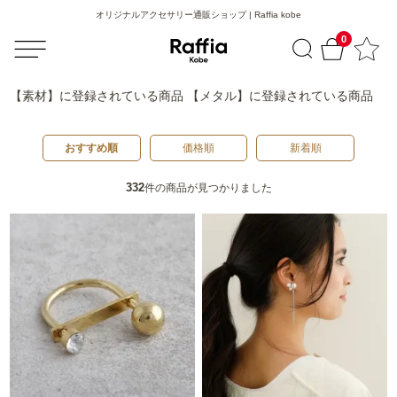
オリジナルアクセサリー通販ショップ | Raffia kobe
0
【素材】
に登録されている商品
【メタル】
に登録されている商品
おすすめ順
価格順
新着順
332
件の商品が見つかりました