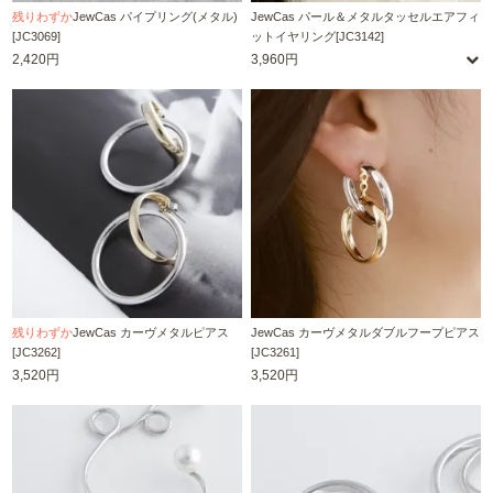
残りわずか
JewCas パイプリング(メタル)
JewCas パール＆メタルタッセルエアフィ
[JC3069]
ットイヤリング[JC3142]
2,420円
3,960円
残りわずか
JewCas カーヴメタルピアス
JewCas カーヴメタルダブルフープピアス
[JC3262]
[JC3261]
3,520円
3,520円