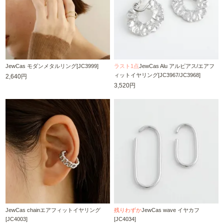
JewCas モダンメタルリング[JC3999]
ラスト1点
JewCas Alu アルピアス/エアフ
ィットイヤリング[JC3967/JC3968]
2,640円
3,520円
JewCas chainエアフィットイヤリング
残りわずか
JewCas wave イヤカフ
[JC4003]
[JC4034]