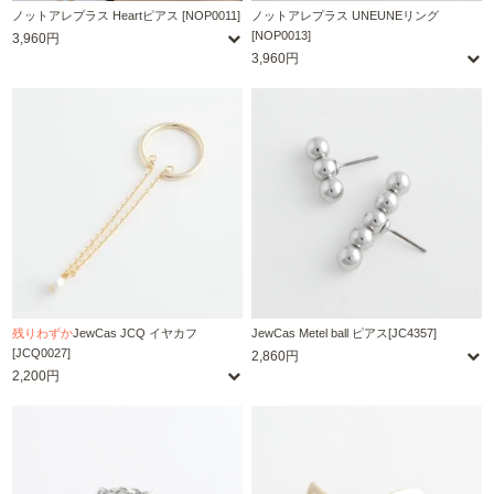
ノットアレプラス Heartピアス [NOP0011]
ノットアレプラス UNEUNEリング
[NOP0013]
3,960円
3,960円
残りわずか
JewCas JCQ イヤカフ
JewCas Metel ball ピアス[JC4357]
[JCQ0027]
2,860円
2,200円