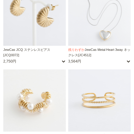
JewCas JCQ ステンレスピアス
残りわずか
JewCas Metal Heart 3way ネッ
[JCQ0072]
クレス[JC4512]
2,750円
3,564円