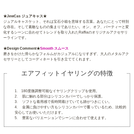
★JewCas ジュアキャス★
ジュアルキャスケット、それは宝石小箱を意味する言葉。あなたにとって特別
な存在。そして素敵なものの集まりでありたい。オン、オフ、パーティーと変
化するシーンに合わせてトレンドを取り入れたRaffiaのオリジナルアクセサリ
ーラインです。
★Design Comment★
Smooth スムース
磨きをかけた滑らかなフォルムがカジュアルになりすぎず、大人のメタルアク
セサリーとしてコーディネートを引き立ててくれます。
エアフィットイヤリングの特徴
1. 180度微調整可能なイヤリングクリップを使用。
2. 肌に触れる部分はシリコンカバーでしっかり保護。
3. ソフトな着用感で長時間着けていても跡がつきにくい。
4. 金属に負けやすい方もシリコンカバーで覆っているため、比較的
安心してお使いいただけます。
5. 豊富なバリエーションでシーンに合わせて使えます。