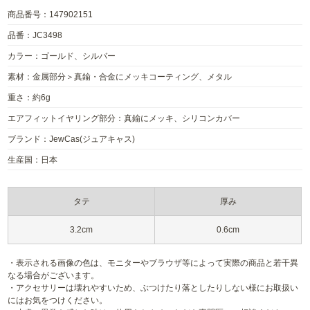
商品番号：147902151
品番：JC3498
カラー：ゴールド、シルバー
素材：金属部分＞真鍮・合金にメッキコーティング、メタル
重さ：約6g
エアフィットイヤリング部分：真鍮にメッキ、シリコンカバー
ブランド：JewCas(ジュアキャス)
生産国：日本
タテ
厚み
3.2cm
0.6cm
・表示される画像の色は、モニターやブラウザ等によって実際の商品と若干異
なる場合がございます。
・アクセサリーは壊れやすいため、ぶつけたり落としたりしない様にお取扱い
にはお気をつけください。