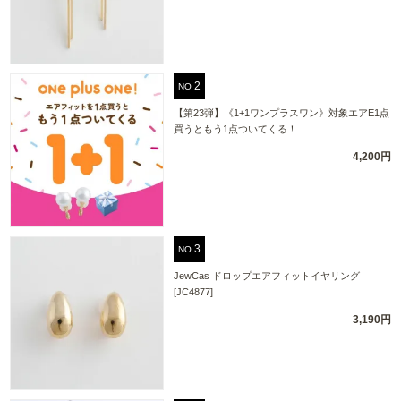
NO
【第23弾】《1+1ワンプラスワン》対象エアE1点
買うともう1点ついてくる！
4,200円
NO
JewCas ドロップエアフィットイヤリング
[JC4877]
3,190円