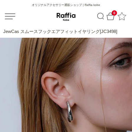
オリジナルアクセサリー通販ショップ | Raffia kobe
0
JewCas スムースフックエアフィットイヤリング[JC3498]