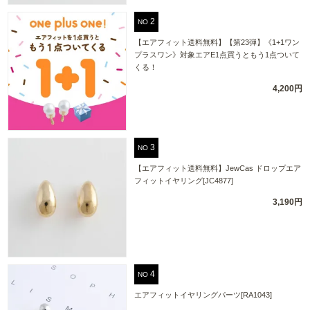
NO
【エアフィット送料無料】【第23弾】《1+1ワン
プラスワン》対象エアE1点買うともう1点ついて
くる！
4,200円
NO
【エアフィット送料無料】JewCas ドロップエア
フィットイヤリング[JC4877]
3,190円
NO
エアフィットイヤリングパーツ[RA1043]