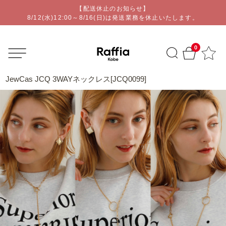
【配送休止のお知らせ】
オリジナルアクセサリー通販ショップ | Raffia kobe
8/12(水)12:00～8/16(日)は発送業務を休止いたします。
0
JewCas JCQ 3WAYネックレス[JCQ0099]