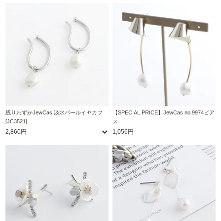
残りわずかJewCas 淡水パールイヤカフ
【SPECIAL PRICE】JewCas no.9974ピア
[JC3521]
ス
2,860円
1,056円