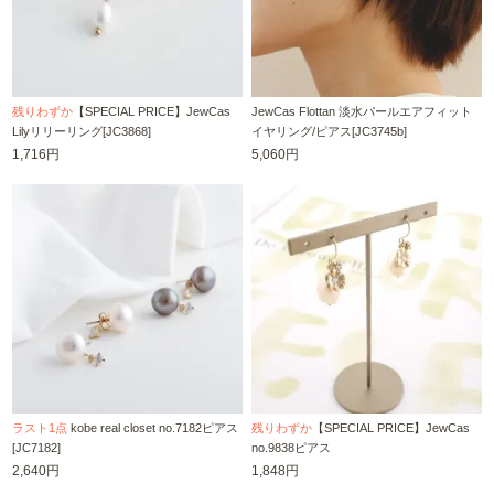
残りわずか
【SPECIAL PRICE】JewCas
JewCas Flottan 淡水パールエアフィット
Lilyリリーリング[JC3868]
イヤリング/ピアス[JC3745b]
1,716円
5,060円
ラスト1点
kobe real closet no.7182ピアス
残りわずか
【SPECIAL PRICE】JewCas
[JC7182]
no.9838ピアス
2,640円
1,848円