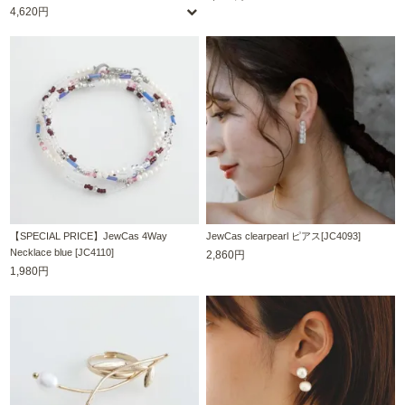
4,620円
【SPECIAL PRICE】JewCas 4Way
JewCas clearpearl ピアス[JC4093]
Necklace blue [JC4110]
2,860円
1,980円