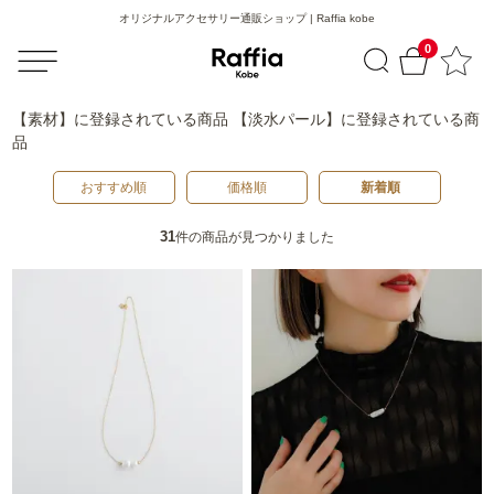
オリジナルアクセサリー通販ショップ | Raffia kobe
0
【素材】
に登録されている商品
【淡水パール】
に登録されている商
品
おすすめ順
価格順
新着順
31
件の商品が見つかりました