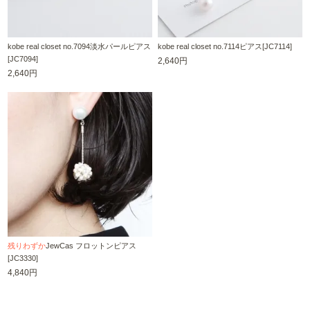
kobe real closet no.7094淡水パールピアス
kobe real closet no.7114ピアス[JC7114]
[JC7094]
2,640円
2,640円
残りわずか
JewCas フロットンピアス
[JC3330]
4,840円