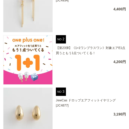
[JC4934]
4,400円
NO
【第23弾】《1+1ワンプラスワン》対象エアE1点
買うともう1点ついてくる！
4,200円
NO
JewCas ドロップエアフィットイヤリング
[JC4877]
3,190円