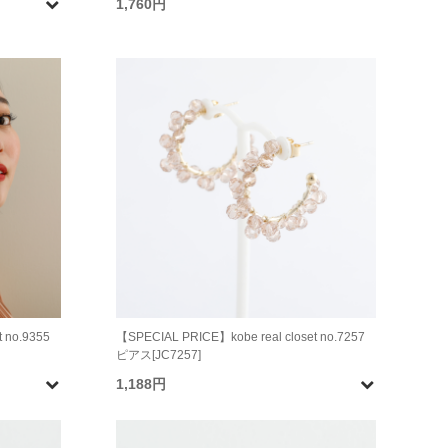
1,760円
 no.9355
【SPECIAL PRICE】kobe real closet no.7257
ピアス[JC7257]
1,188円