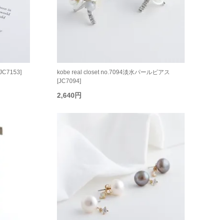
JC7153]
kobe real closet no.7094淡水パールピアス
[JC7094]
2,640円