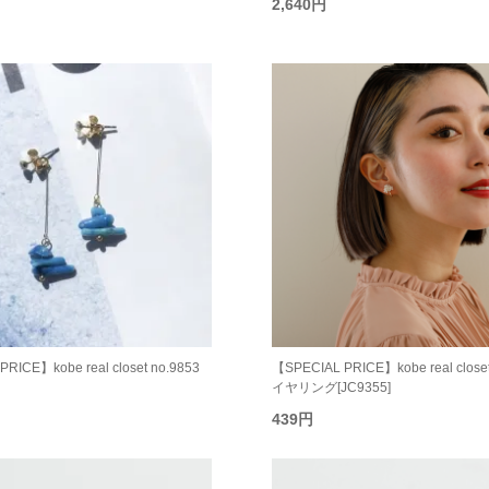
2,640円
RICE】kobe real closet no.9853
【SPECIAL PRICE】kobe real closet
イヤリング[JC9355]
439円