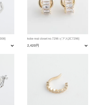
308]
kobe real closet no.7296 ピアス[JC7296]
2,420円