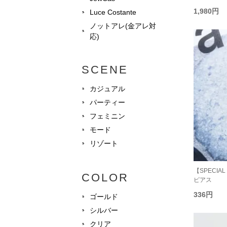
1,980円
Luce Costante
ノットアレ(金アレ対
応)
SCENE
カジュアル
パーティー
フェミニン
モード
リゾート
【SPECIAL P
COLOR
ピアス
336円
ゴールド
シルバー
クリア