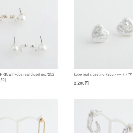
RICE】kobe real closet no.7252
kobe real closet no.7305 ハートピア
52]
2,200円