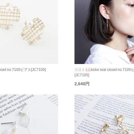
closet no.7100ピアス[JC7100]
ラスト1点
kobe real closet no.71
[JC7105]
2,640円