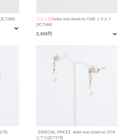
[JC7286]
ラスト1点
kobe real closet no.7346 イヤカフ
[JC7346]
2,420円
276]
【SPECIAL PRICE】 kobe real closet no.7279
ピアス[JC7279]