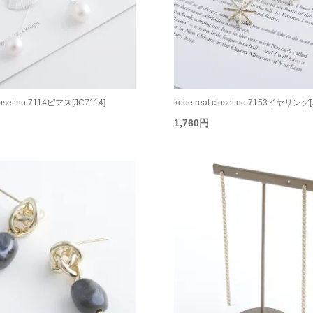
closet no.7114ピアス[JC7114]
kobe real closet no.7153イヤリング[
1,760円