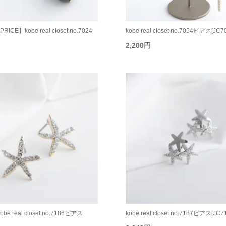
RICE】kobe real closet no.7024
kobe real closet no.7054ピアス[JC7
2,200円
kobe real closet no.7186ピアス
kobe real closet no.7187ピアス[JC7