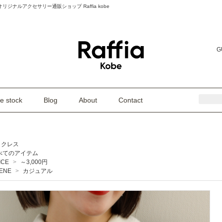
74] | オリジナルアクセサリー通販ショップ Raffia kobe
G
e stock
Blog
About
Contact
ックレス
べてのアイテム
ICE
>
～3,000円
ENE
>
カジュアル