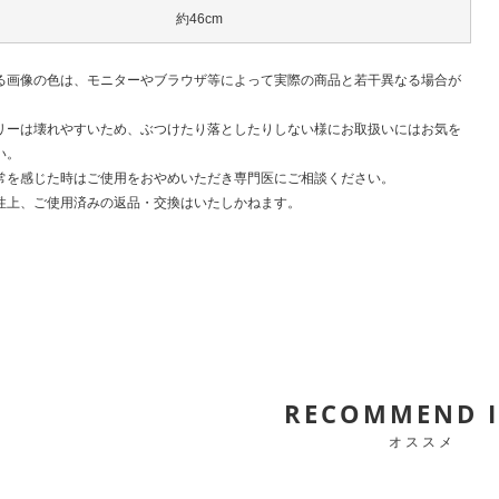
約46cm
る画像の色は、モニターやブラウザ等によって実際の商品と若干異なる場合が
。
リーは壊れやすいため、ぶつけたり落としたりしない様にお取扱いにはお気を
い。
常を感じた時はご使用をおやめいただき専門医にご相談ください。
性上、ご使用済みの返品・交換はいたしかねます。
RECOMMEND 
オススメ