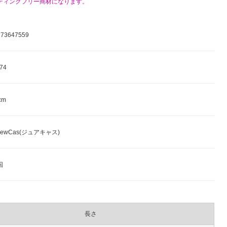
ティングフリー商材になります。
3647559
74
cm
ewCas(ジュアキャス)
国
長さ