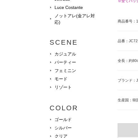
※全てパッ
Luce Costante
ノットアレ(金アレ対
商品番号：17
応)
SCENE
品番：JC72
カジュアル
全長：約80
パーティー
フェミニン
モード
ブランド：J
リゾート
生産国：韓
COLOR
ゴールド
シルバー
クリア