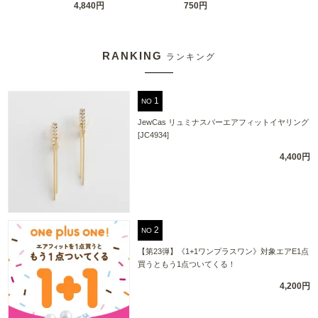
4,840円
750円
RANKING
ランキング
NO
JewCas リュミナスバーエアフィットイヤリング
[JC4934]
4,400円
NO
【第23弾】《1+1ワンプラスワン》対象エアE1点
買うともう1点ついてくる！
4,200円