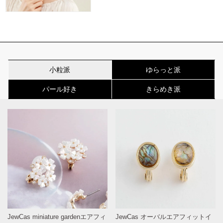
小粒派
ゆらっと派
パール好き
きらめき派
JewCas miniature gardenエアフィ
JewCas オーバルエアフィットイ