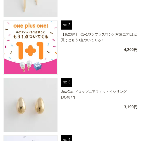
NO
【第23弾】《1+1ワンプラスワン》対象エアE1点
買うともう1点ついてくる！
4,200円
NO
JewCas ドロップエアフィットイヤリング
[JC4877]
3,190円
NO