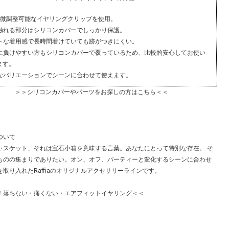
0度微調整可能なイヤリングクリップを使用。
に触れる部分はシリコンカバーでしっかり保護。
フトな着用感で長時間着けていても跡がつきにくい。
属に負けやすい方もシリコンカバーで覆っているため、比較的安心してお使い
ます。
富なバリエーションでシーンに合わせて使えます。
＞＞シリコンカバーやパーツをお探しの方はこちら＜＜
ついて
ャスケット、それは宝石小箱を意味する言葉。あなたにとって特別な存在。 そ
ものの集まりでありたい。オン、オフ、パーティーと変化するシーンに合わせ
取り入れたRaffiaのオリジナルアクセサリーラインです。
！落ちない・痛くない・エアフィットイヤリング＜＜