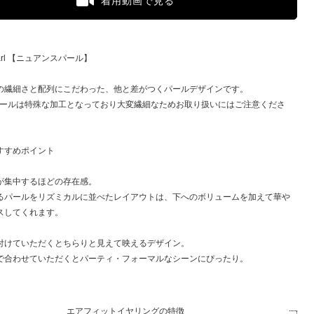
着用動画で見る
pearl 【ニュアンスパール】
の繊細さと配列にこだわった、他と差がつくパールデザインです。
パールは特殊な加工となっており大変繊細なためお取り扱いにはご注意くださ
すすめポイント
が集中するほどの存在感。
るパールをリズミカルに並べたレイアウトは、下へのボリュームを加えて華や
スしてくれます。
付けていただくとちらりと見えて映えるデザイン。
で合わせていただくとパーティ・フォーマルなシーンにぴったり。
エアフィットイヤリングの特徴