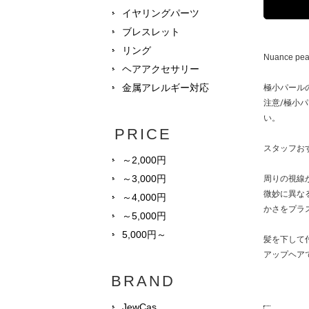
イヤリングパーツ
ブレスレット
リング
Nuance 
ヘアアクセサリー
金属アレルギー対応
極小パール
注意/極小
い。
PRICE
スタッフお
～2,000円
～3,000円
周りの視線
微妙に異な
～4,000円
かさをプラ
～5,000円
5,000円～
髪を下して
アップヘア
BRAND
JewCas