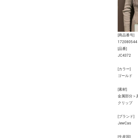
[商品番号]
172080544
[品番]
JC4372
[カラー]
ゴールド
[素材]
金属部分＞
クリップ
[ブランド]
JewCas
[生産国]