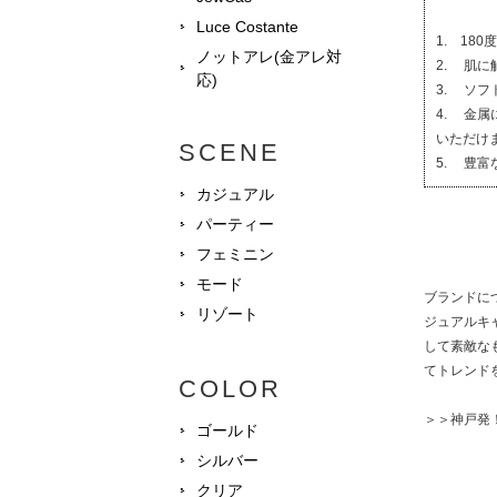
Luce Costante
1. 18
ノットアレ(金アレ対
2. 肌
応)
3. ソ
4. 金
いただけ
SCENE
5. 豊
カジュアル
パーティー
フェミニン
モード
ブランドに
リゾート
ジュアルキ
して素敵な
てトレンドを
COLOR
＞＞神戸発
ゴールド
シルバー
クリア