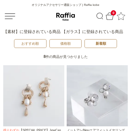
オリジナルアクセサリー通販ショップ | Raffia kobe
0
【素材】
に登録されている商品
【ガラス】
に登録されている商品
おすすめ順
価格順
新着順
8
件の商品が見つかりました
残りわずか
【SPECIAL PRICE】JewCas
ノットアレBijouエアフィットイヤリング