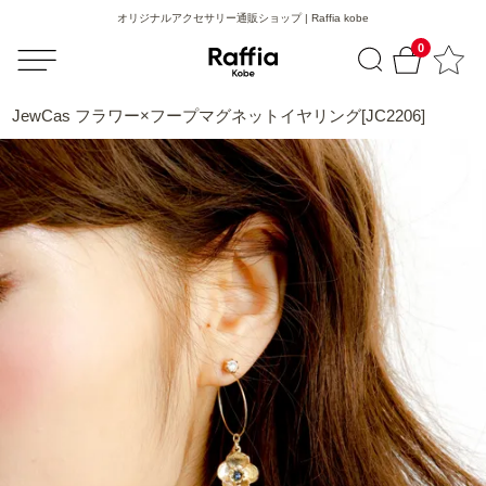
オリジナルアクセサリー通販ショップ | Raffia kobe
0
JewCas フラワー×フープマグネットイヤリング[JC2206]