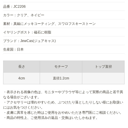
品番：JC2206
カラー：クリア、ネイビー
素材：真鍮にメッキコーティング、スワロフスキーストーン
イヤリングポスト：磁石に樹脂
ブランド：JewCas(ジュアキャス)
生産国：日本
長さ
モチーフ
トップ直径
4cm
直径1.2cm
・表示される画像の色は、モニターやブラウザ等によって実際の商品と若干異
なる場合がございます。
・アクセサリーは壊れやすいため、ぶつけたり落としたりしない様にお取扱い
にはお気をつけください。
・皮膚に異常を感じた時はご使用をおやめいただき専門医にご相談ください。
・商品の特性上、ご使用済みの返品・交換はいたしかねます。