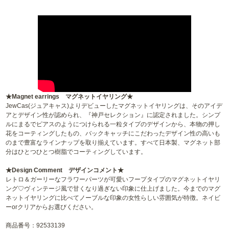
★Magnet earrings マグネットイヤリング★
JewCas(ジュアキャス)よりデビューしたマグネットイヤリングは、そのアイデ
アとデザイン性が認められ、『神戸セレクション』に認定されました。シンプ
ルにまるでピアスのようにつけられる一粒タイプのデザインから、本物の押し
花をコーティングしたもの、バックキャッチにこだわったデザイン性の高いも
のまで豊富なラインナップを取り揃えています。すべて日本製、マグネット部
分はひとつひとつ樹脂でコーティングしています。
★Design Comment デザインコメント★
レトロ＆ガーリーなフラワーパーツが可愛いフープタイプのマグネットイヤリ
ング♡ヴィンテージ風で甘くなり過ぎない印象に仕上げました。今までのマグ
ネットイヤリングに比べてノーブルな印象の女性らしい雰囲気が特徴。ネイビ
ーorクリアからお選びください。
商品番号：92533139