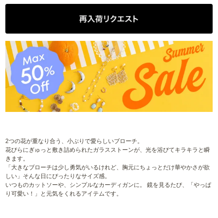
2つの花が重なり合う、小ぶりで愛らしいブローチ。
花びらにぎゅっと敷き詰められたガラスストーンが、光を浴びてキラキラと瞬
きます。
「大きなブローチは少し勇気がいるけれど、胸元にちょっとだけ華やかさが欲
しい」そんな日にぴったりなサイズ感。
いつものカットソーや、シンプルなカーディガンに。 鏡を見るたび、「やっぱ
り可愛い！」と元気をくれるアイテムです。