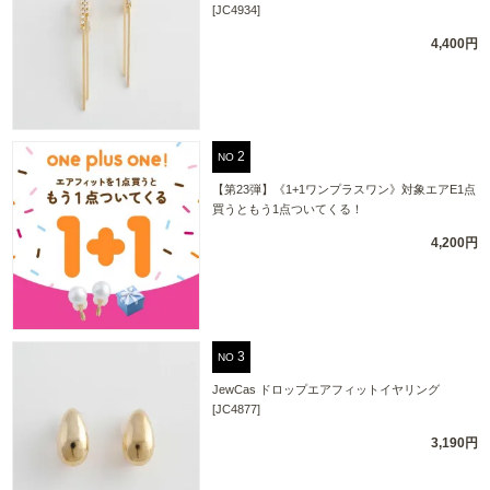
[JC4934]
4,400円
NO
【第23弾】《1+1ワンプラスワン》対象エアE1点
買うともう1点ついてくる！
4,200円
NO
JewCas ドロップエアフィットイヤリング
[JC4877]
3,190円