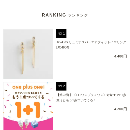
RANKING
ランキング
NO
JewCas リュミナスバーエアフィットイヤリング
[JC4934]
4,400円
NO
【第23弾】《1+1ワンプラスワン》対象エアE1点
買うともう1点ついてくる！
4,200円