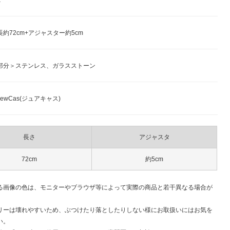
x
約72cm+アジャスター約5cm
部分＞ステンレス、ガラスストーン
ewCas(ジュアキャス)
長さ
アジャスタ
72cm
約5cm
る画像の色は、モニターやブラウザ等によって実際の商品と若干異なる場合が
。
リーは壊れやすいため、ぶつけたり落としたりしない様にお取扱いにはお気を
い。