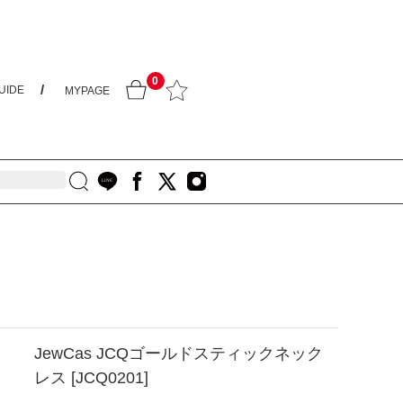
0
UIDE
MYPAGE
JewCas JCQゴールドスティックネック
レス [JCQ0201]