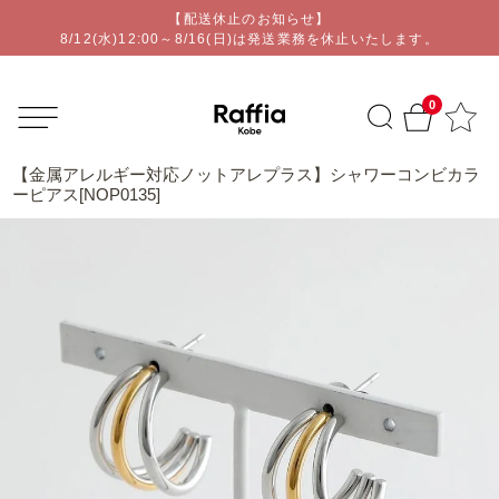
【配送休止のお知らせ】
オリジナルアクセサリー通販ショップ | Raffia kobe
8/12(水)12:00～8/16(日)は発送業務を休止いたします。
0
【金属アレルギー対応ノットアレプラス】シャワーコンビカラ
ーピアス[NOP0135]