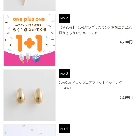
NO
【第23弾】《1+1ワンプラスワン》対象エアE1点
買うともう1点ついてくる！
4,200円
NO
JewCas ドロップエアフィットイヤリング
[JC4877]
3,190円
NO