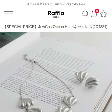
オリジナルアクセサリー通販ショップ | Raffia kobe
0
【SPECIAL PRICE】JewCas Ocean Heartネックレス[JC4881]