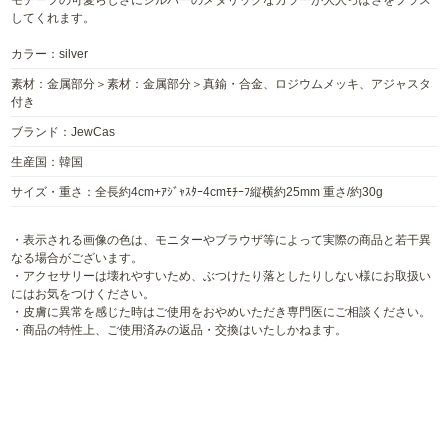
してくれます。
カラー：silver
素材：金属部分＞素材：金属部分＞真鍮・合金、ロジウムメッキ、アジャスタ
付き
ブランド：JewCas
生産国：韓国
サイズ・重さ：全長約4cm+ｱｼﾞｬｽﾀｰ4cmﾓﾁｰﾌ縦横約25mm 重さ/約30g
・表示される画像の色は、モニターやブラウザ等によって実際の商品と若干異
なる場合がございます。
・アクセサリーは壊れやすいため、ぶつけたり落としたりしない様にお取扱い
にはお気をつけください。
・皮膚に異常を感じた時はご使用をおやめいただき専門医にご相談ください。
・商品の特性上、ご使用済みの返品・交換はいたしかねます。