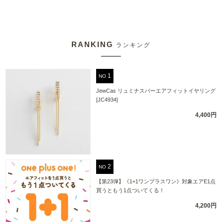
RANKING
ランキング
NO
JewCas リュミナスバーエアフィットイヤリング
[JC4934]
4,400円
NO
【第23弾】《1+1ワンプラスワン》対象エアE1点
買うともう1点ついてくる！
4,200円