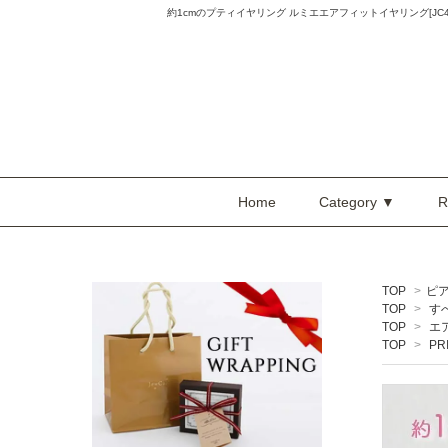
約1cmのプティイヤリング ルミエエアフィットイヤリング[JC4887
Home
Category ▼
R
TOP
>
ピ
TOP
>
す
TOP
>
エ
TOP
>
PR