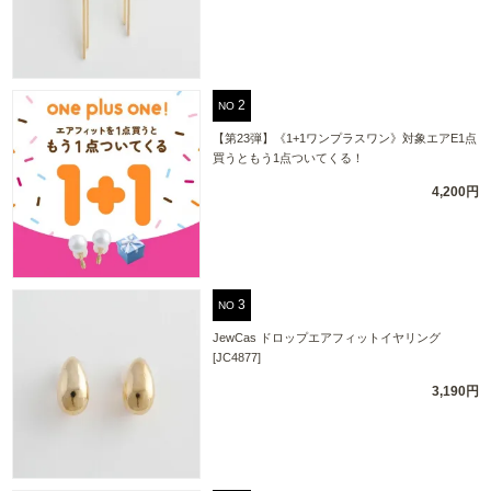
NO
【第23弾】《1+1ワンプラスワン》対象エアE1点
買うともう1点ついてくる！
4,200円
NO
JewCas ドロップエアフィットイヤリング
[JC4877]
3,190円