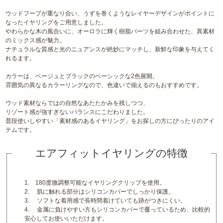
ウッドフープが重なり合い、うずを巻くようなレイヤーデザインがポイントに
なったイヤリングをご用意しました。
やわらかな木の風合いに、オーロラに輝く樹脂パーツを組み合わせた、異素材
のミックス感が魅力。
ナチュラルな質感と光のニュアンスが絶妙にマッチし、新鮮な印象を与えてく
れるます。
カラーは、ベージュとブラックのベーシックな2色展開。
雰囲気の異なるカラーリングなので、色違いで揃えるのもおすすめです。
ウッド素材ならではの自然なあたたかみを残しつつ、
リゾート感が強すぎないバランスにこだわりました。
普段使いしやすい「素材感のあるイヤリング」をお探しの方にぴったりのアイ
テムです。
エアフィットイヤリングの特徴
1. 180度微調整可能なイヤリングクリップを使用。
2. 肌に触れる部分はシリコンカバーでしっかり保護。
3. ソフトな着用感で長時間着けていても跡がつきにくい。
4. 金属に負けやすい方もシリコンカバーで覆っているため、比較的
安心してお使いいただけます。