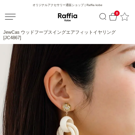
オリジナルアクセサリー通販ショップ | Raffia kobe
0
JewCas ウッドフープスイングエアフィットイヤリング
[JC4867]