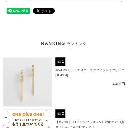
RANKING
ランキング
NO
JewCas リュミナスバーエアフィットイヤリング
[JC4934]
4,400円
NO
【第23弾】《1+1ワンプラスワン》対象エアE1点
買うともう1点ついてくる！