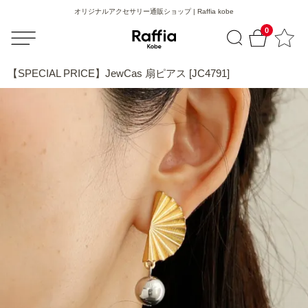
オリジナルアクセサリー通販ショップ | Raffia kobe
0
【SPECIAL PRICE】JewCas 扇ピアス [JC4791]