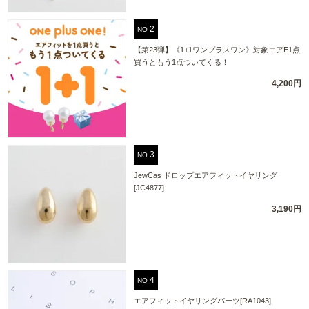
NO
【第23弾】《1+1ワンプラスワン》対象エアE1点
買うともう1点ついてくる！
4,200円
NO
JewCas ドロップエアフィットイヤリング
[JC4877]
3,190円
NO
エアフィットイヤリングパーツ[RA1043]