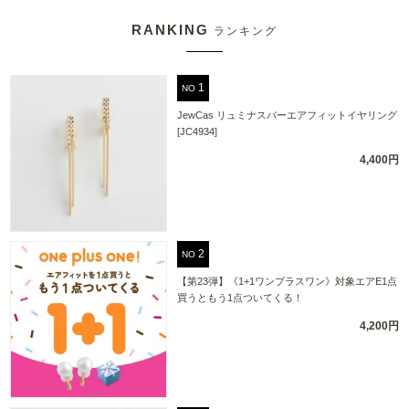
RANKING
ランキング
NO
JewCas リュミナスバーエアフィットイヤリング
[JC4934]
4,400円
NO
【第23弾】《1+1ワンプラスワン》対象エアE1点
買うともう1点ついてくる！
4,200円