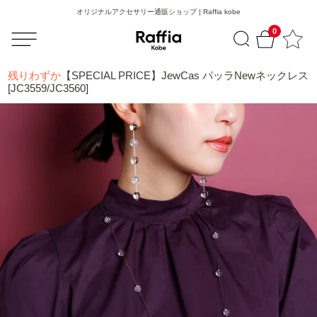
オリジナルアクセサリー通販ショップ | Raffia kobe
0
残りわずか
【SPECIAL PRICE】JewCas パッラNewネックレス
[JC3559/JC3560]