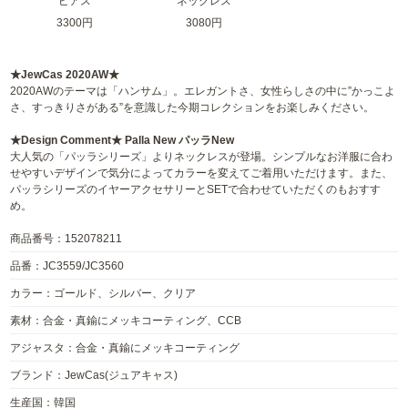
ピアス
ネックレス
3300円
3080円
★JewCas 2020AW★
2020AWのテーマは「ハンサム」。エレガントさ、女性らしさの中に”かっこよ
さ、すっきりさがある”を意識した今期コレクションをお楽しみください。
★Design Comment★ Palla New パッラNew
大人気の「パッラシリーズ」よりネックレスが登場。シンプルなお洋服に合わ
せやすいデザインで気分によってカラーを変えてご着用いただけます。また、
パッラシリーズのイヤーアクセサリーとSETで合わせていただくのもおすす
め。
商品番号：152078211
品番：JC3559/JC3560
カラー：ゴールド、シルバー、クリア
素材：合金・真鍮にメッキコーティング、CCB
アジャスタ：合金・真鍮にメッキコーティング
ブランド：JewCas(ジュアキャス)
生産国：韓国