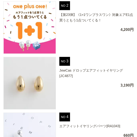
NO
【第23弾】《1+1ワンプラスワン》対象エアE1点
買うともう1点ついてくる！
4,200円
NO
JewCas ドロップエアフィットイヤリング
[JC4877]
3,190円
NO
エアフィットイヤリングパーツ[RA1043]
660円