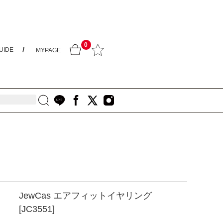
0
UIDE
MYPAGE
JewCas エアフィットイヤリング
[JC3551]