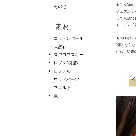
★JewCa
その他
ジュアルキ
して素敵な
てトレンドを
素材
コットンパール
★Desig
”痛くなら
天然石
がら、従来
スワロフスキー
レジン(樹脂)
ロンデル
ウッドパーツ
フエルト
貝