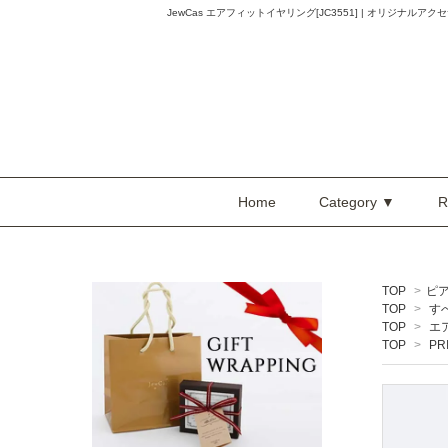
JewCas エアフィットイヤリング[JC3551] | オリジナルアクセサ
Home
Category ▼
R
TOP
>
ピ
TOP
>
す
TOP
>
エ
TOP
>
PR