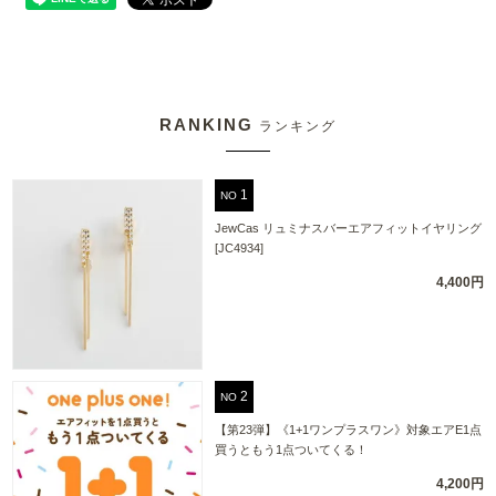
RANKING
ランキング
NO
JewCas リュミナスバーエアフィットイヤリング
[JC4934]
4,400円
NO
【第23弾】《1+1ワンプラスワン》対象エアE1点
買うともう1点ついてくる！
4,200円