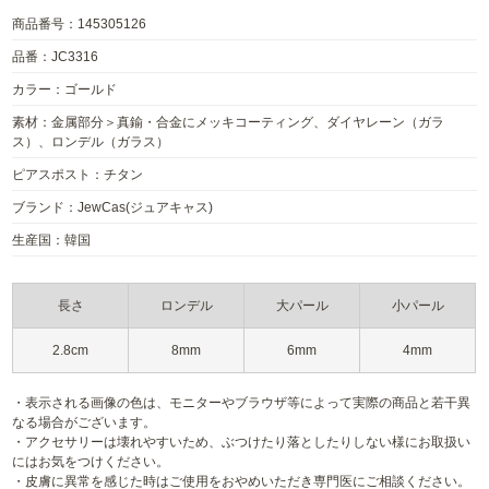
商品番号：145305126
品番：JC3316
カラー：ゴールド
素材：金属部分＞真鍮・合金にメッキコーティング、ダイヤレーン（ガラ
ス）、ロンデル（ガラス）
ピアスポスト：チタン
ブランド：JewCas(ジュアキャス)
生産国：韓国
長さ
ロンデル
大パール
小パール
2.8cm
8mm
6mm
4mm
・表示される画像の色は、モニターやブラウザ等によって実際の商品と若干異
なる場合がございます。
・アクセサリーは壊れやすいため、ぶつけたり落としたりしない様にお取扱い
にはお気をつけください。
・皮膚に異常を感じた時はご使用をおやめいただき専門医にご相談ください。