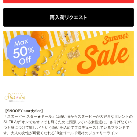
【SNOOPY star★d'or】
『スヌーピー スター★ドール』は幼い頃からスヌーピーが大好きなタレントの
SHEILAが“オンでもオフでも輝くために頑張っている女性達に、さりげなくい
つも身につけて欲しい”という願いを込めてプロデュースしているブランドで
す。大人の女性が可愛くなれる10金ゴールド素材のジュエリーライン