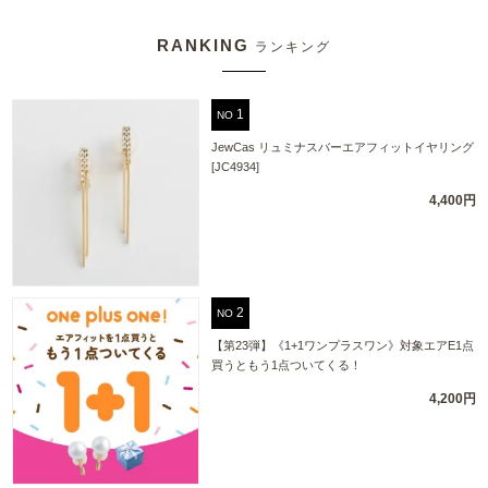
RANKING
ランキング
NO
JewCas リュミナスバーエアフィットイヤリング
[JC4934]
4,400円
NO
【第23弾】《1+1ワンプラスワン》対象エアE1点
買うともう1点ついてくる！
4,200円