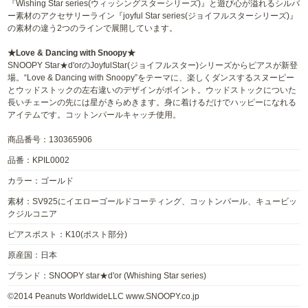
『Wishing Star series(ウィッシングスターシリーズ)』と遊び心が溢れるシルバ
ー素材のアクセサリーライン『joyful Star series(ジョイフルスターシリーズ)』
の素材の違う2つのラインで展開しています。
★Love & Dancing with Snoopy★
SNOOPY Star★d'orのJoyfulStar(ジョイフルスター)シリーズからピアスが新登
場。“Love & Dancing with Snoopy”をテーマに、楽しくダンスするスヌーピー
とウッドストックの左右違いのデザインがポイント。ウッドストックについた
長いチェーンの先には星がきらめきます。身に着けるだけでハッピーになれる
アイテムです。コットンパールキャッチ使用。
商品番号：130365906
品番：KPIL0002
カラー：ゴールド
素材：SV925にイエローゴールドコーティング、コットンパール、キュービッ
クジルコニア
ピアスポスト：K10(ポスト部分)
原産国：日本
ブランド：SNOOPY star★d'or (Whishing Star series)
©2014 Peanuts WorldwideLLC www.SNOOPY.co.jp