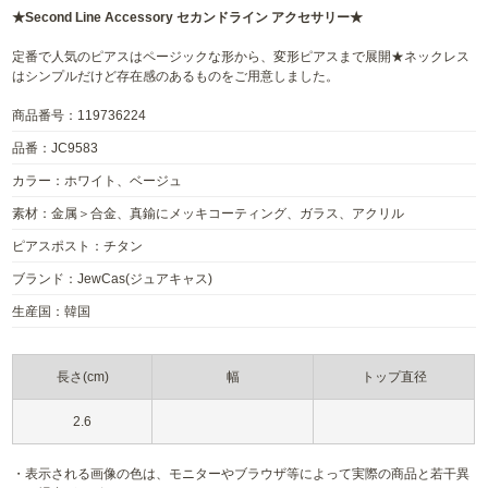
★Second Line Accessory セカンドライン アクセサリー★
定番で人気のピアスはページックな形から、変形ピアスまで展開★ネックレス
はシンプルだけど存在感のあるものをご用意しました。
商品番号：119736224
品番：JC9583
カラー：ホワイト、ベージュ
素材：金属＞合金、真鍮にメッキコーティング、ガラス、アクリル
ピアスポスト：チタン
ブランド：JewCas(ジュアキャス)
生産国：韓国
長さ(cm)
幅
トップ直径
2.6
・表示される画像の色は、モニターやブラウザ等によって実際の商品と若干異