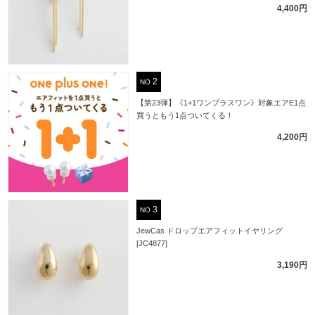
4,400円
NO
【第23弾】《1+1ワンプラスワン》対象エアE1点
買うともう1点ついてくる！
4,200円
NO
JewCas ドロップエアフィットイヤリング
[JC4877]
3,190円