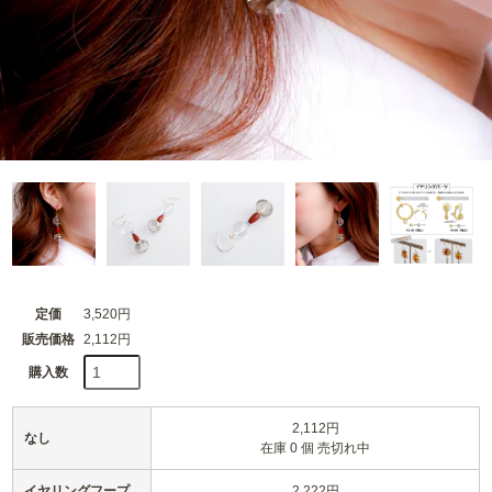
定価
3,520円
販売価格
2,112円
購入数
2,112円
なし
在庫 0 個 売切れ中
イヤリングフープ
2,222円