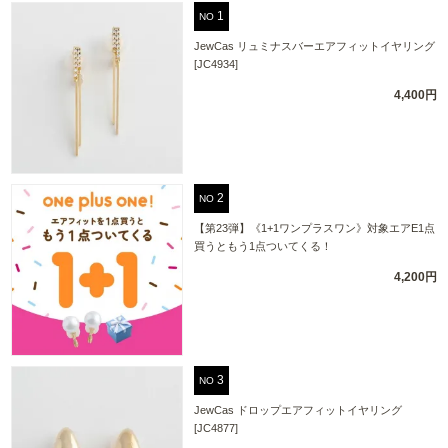
NO
JewCas リュミナスバーエアフィットイヤリング
[JC4934]
4,400円
NO
【第23弾】《1+1ワンプラスワン》対象エアE1点
買うともう1点ついてくる！
4,200円
NO
JewCas ドロップエアフィットイヤリング
[JC4877]