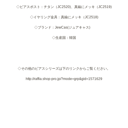
◇ピアスポスト：チタン（JC2520)、真鍮にメッキ（JC2519)
◇イヤリング金具：真鍮にメッキ（JC2518)
◇ブランド：JewCas(ジュアキャス)
◇生産国：韓国
◇その他のピアスシリーズは下のリンクからご覧ください。
http://raffia.shop-pro.jp/?mode=grp&gid=1571629