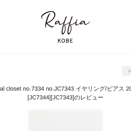
real closet no.7334 no.JC7343 イヤリング/ピアス 
[JC7344][JC7343]のレビュー