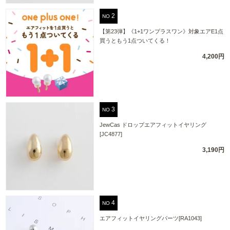
NO
【第23弾】《1+1ワンプラスワン》対象エアE1点
買うともう1点ついてくる！
4,200円
NO
JewCas ドロップエアフィットイヤリング
[JC4877]
3,190円
NO
エアフィットイヤリングパーツ[RA1043]