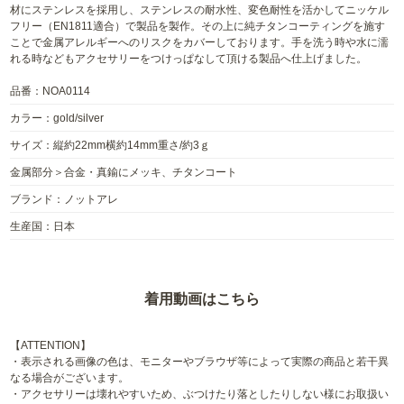
材にステンレスを採用し、ステンレスの耐水性、変色耐性を活かしてニッケル
フリー（EN1811適合）で製品を製作。その上に純チタンコーティングを施す
ことで金属アレルギーへのリスクをカバーしております。手を洗う時や水に濡
れる時などもアクセサリーをつけっぱなして頂ける製品へ仕上げました。
品番：NOA0114
カラー：gold/silver
サイズ：縦約22mm横約14mm重さ/約3ｇ
金属部分＞合金・真鍮にメッキ、チタンコート
ブランド：ノットアレ
生産国：日本
着用動画はこちら
【ATTENTION】
・表示される画像の色は、モニターやブラウザ等によって実際の商品と若干異
なる場合がございます。
・アクセサリーは壊れやすいため、ぶつけたり落としたりしない様にお取扱い