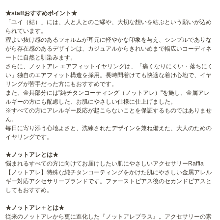
★staffおすすめポイント★
「ユイ（結）」には、人と人とのご縁や、大切な想いを結ぶという願いが込め
られています。
程よい抜け感のあるフォルムが耳元に軽やかな印象を与え、シンプルでありな
がら存在感のあるデザインは、カジュアルからきれいめまで幅広いコーディネ
ートに自然と馴染みます。
さらに、ノットアレ エアフィットイヤリングは、「痛くなりにくい・落ちにく
い」独自のエアフィット構造を採用。長時間着けても快適な着け心地で、イヤ
リングが苦手だった方にもおすすめです。
また、金具部分には"純チタンコーティング（ノットアレ）"を施し、金属アレ
ルギーの方にも配慮した、お肌にやさしい仕様に仕上げました。
※すべての方にアレルギー反応が起こらないことを保証するものではありませ
ん。
毎日に寄り添う心地よさと、洗練されたデザインを兼ね備えた、大人のための
イヤリングです。
★ノットアレとは★
悩まれるすべての方に向けてお届けしたい肌にやさしいアクセサリーRaffia
【ノットアレ】特殊な純チタンコーティングをかけた肌にやさしい金属アレル
ギー対応アクセサリーブランドです。ファーストピアス後のセカンドピアスと
してもおすすめ。
★ノットアレ＋とは★
従来のノットアレから更に進化した『ノットアレプラス』。アクセサリーの素